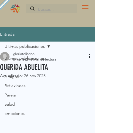
Entrada
Últimas publicaciones
gloriatolisano
Últimas publicaciones
8 mar 2024
2 min de lectura
QUERIDA ABUELITA
Familia
Actualizado:
26 nov 2025
Amigos
Reflexiones
Pareja
Salud
Emociones